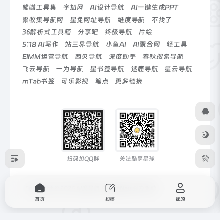
喵喵工具集
字加网
AI设计导航
AI一键生成PPT
聚收集导航网
星兔网址导航
维度导航
不找了
36解析式工具箱
分享吧
终极导航
片绘
5118 AI写作
站三界导航
小鱼AI
AI聚合网
轻工具
EIMM运营导航
西贝导航
深度助手
春秋搜索导航
飞云导航
一为导航
星书签导航
迷鹿导航
星云导航
mTab书签
可乐影视
笔点
更多链接
扫码加QQ群
关注酷享星球
Copyright © 2026
深度导航
由
OneNav
强力驱动
首页
投稿
我的