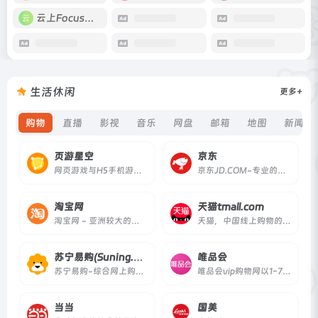
云上Focus接码
生活休闲
更多+
购物
直播
影视
音乐
网盘
邮箱
地图
新闻资
页游星空
京东
网页游戏与H5手机游戏，以及游戏礼包、开服表、资讯、攻略、排行榜等相关讯息。
京东JD.COM-专业的综合网上购物商城,销售家电、数码通讯、电脑、家居百货、服装服饰、母婴、图书、食品等数万个品牌优质商品.便捷、诚信的服务，为您提供愉悦的网上购物体验!
淘宝网
天猫tmall.com
淘宝网 - 亚洲较大的网上交易平台，提供各类服饰、美容、家居、数码、话费/点卡充值… 数亿优质商品，同时提供担保交易(先收货后付款)等安全交易保障服务，并由商家提供退货承诺、破损补寄等消费者保障服务，让你安心享受网上购物乐趣！
天猫，中国线上购物的地标网站，亚洲超大的综合性购物平台，拥有10万多品牌商家。每日发布大量国内外商品！正品网购，上天猫！天猫千万大牌正品,品类全，一站购，支付安全，退换无忧！理想生活上天猫!
苏宁易购(Suning.com)
唯品会
苏宁易购-综合网上购物平台，商品涵盖家电、手机、电脑、超市、母婴、服装、百货、海外购等品类。送货更准时、价格更超值、上新货更快，正品行货、全国联保、可门店自提，全网更低价，让您放心去喜欢！
唯品会vip购物网以1-7折超低折扣对全球各大品牌进行限时特卖，商品囊括服装、化妆品、家居、奢侈品等上千品牌。100%正品、低价、货到付款、7天无理由退货。
当当
国美