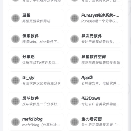
专注于手机应用分享网站
专注于互联网软件、技术等优质资源分享
蓝鲨
Puresys纯净系统-软件下载
高频更新软件网站
Puresys是一个分享Ghost系统与PC软件资源的博客，致力于免费提供优质的去广告绿色软件、常用的破解优化软件，以及各类经验教程。
佛系软件
异次元软件
精品Win、Mac软件下载网站
专注于推荐优秀软件、APP应用和互联网资源
分享迷
异星软件空间
优质精品TV软件及互联网资源分享
推荐精选好用的软件资源
th_sjy
App热
专注软件汉化和资源分享
老牌的安卓、电脑软件下载网站
反斗软件
423Down
反斗软件是一个分享好用且免费的个人软件和绿色软件的个人博客，涵盖 Mac 和 Windows 平台，提供软件介绍、限免信息及实用工具推荐。
专注去广告类软件输出10年
mefcl’blog
鱼の后花园
mefcl'blog（分享纯净好资源）是站长吕正伟运营的个人软件博客，自2015年起免费分享纯净无广告的精品软件资源，涵盖电脑、安卓、操作系统等多个分类，适合需要绿色版、去广告版软件的用户。
鱼の后花园是开发者“木鱼”维护的个人软件网站，汇集了数十款免费工具软件，涵盖网络工具、桌面美化、开发人员工具等，并提供汉化版与开发组件。