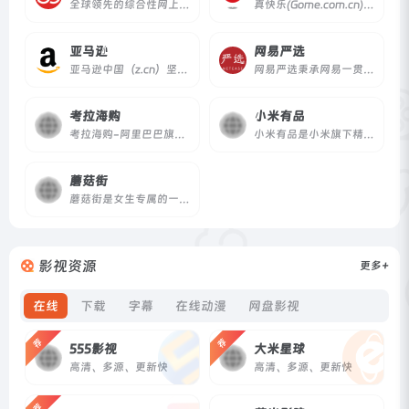
全球领先的综合性网上购物中心。超过100万种商品在线热销！图书、音像、母婴、美妆、家居、数码3C、服装、鞋包等几十大类，正品行货，低至2折，700多城市货到付款，（全场购物满59元免运费。当当网一贯秉承提升顾客体验的承诺，自助退换货便捷又放心）。
真快乐(Gome.com.cn)国美电器唯一官方网上商城，中国领先的专业家电网购平台.全球品牌电视、洗衣机、电脑、手机、数码、空调、电脑配件、生活电器、网络产品等正品行货，更低价格，更快送达，为您提供便捷、诚信的服务.
亚马逊
网易严选
亚马逊中国（z.cn）坚持“以客户为中心”的理念，秉承“天天低价，正品行货”信念，销售图书、电脑、数码家电、母婴百货、服饰箱包等上千万种产品。亚马逊中国提供专业服务：正品行货天天低价，机打发票全国联保。货到付款，30天内可退换货。亚马逊为中国消费者提供便利、快捷的网购体验。
网易严选秉承网易一贯的严谨态度，深入世界各地，严格把关所有商品的产地、工艺、原材料，甄选居家、厨房、饮食等各类商品，力求给你最优质的商品。
考拉海购
小米有品
考拉海购-阿里巴巴旗下以跨境业务为主的会员电商，主打官方自营，全球直采的模式，为会员精选全球品质好货，保证极致性价比，全方位服务黑卡会员。
小米有品是小米旗下精品生活电商平台，也是小米“新零售”战略的重要一环。依托小米生态链体系，延续小米的“爆品”模式，致力于将“小米式的性价比”延伸到更广泛的家居生活领域。
蘑菇街
蘑菇街是女生专属的一站式消费平台。这里有上万个精通购物和穿搭的时尚达人，每天在直播间里推荐当季值得买的时尚好物、限时折扣的品牌商品以及源自工厂的性价比好货。蘑菇街的商品均由平台官方审核供应商资质和品质，让消费者轻松享受变美体验。
影视资源
更多+
在线
下载
字幕
在线动漫
网盘影视
荐
荐
555影视
大米星球
高清、多源、更新快
高清、多源、更新快
荐