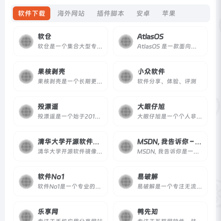
软件下载
海外网站
插件脚本
安卓
苹果
软仓
AtlasOS
软仓是一个集合大型专业软件的导航与下载网站，提供软件介绍和安装教程，覆盖 Adobe、AutoCAD、3ds Max 等专业软件，适合学生、设计师、工程师等用户。
AtlasOS 是一款面向爱好者和游戏玩家的 Windows 优化系统，通过减少臃肿软件、提升性能和保护隐私，提供更流畅的 Windows 体验。
果核剥壳
小众软件
果核剥壳是一个长期更新的综合科技网站，提供绿色软件、系统工具、效率应用与科技资讯，坚持分享真正有用、有价值的资源与观点。
软件分享、体验、评测
殁漂遥
大眼仔旭
殁漂遥是一个始于2010年的软件资源分享网站，专注收藏与分享绿色便携免安装软件，所有资源经站长亲自使用后分享，注重安全与可用性。
大眼仔旭是一个个人非营利性软件分享网站，提供各类实用工具和软件资源下载，并发布汉化版本及教程内容。
清华大学开源软件镜像站
MSDN, 我告诉你 – 做一个安静的工具站
清华大学开源软件镜像站由清华大学 TUNA 协会运行维护，为国内和校内用户提供高质量的开源软件镜像和 Linux 镜像源服务，方便用户获取开源软件。
MSDN, 我告诉你是一个自2007年起运营的个人性质原版软件信息收录站点，提供微软Windows、Office、开发工具等原版镜像的索引与下载指引，适合需要纯净安装包的技术人员。
软件No1
易破解
软件No1是一个专业的软件信息发布网站，自2010年上线，专注于介绍各类优秀的免费软件、在线工具、软件使用技巧及优惠活动，内容以原创和翻译为主。
易破解是一个专注无流氓绿色软件分享、游戏下载、电脑技术、经验教程的网站，提供安全纯净的下载内容。
乐享网
鸭先知