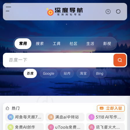
常用
搜索
工具
社区
生活
影视
百度
Google
站内
淘宝
Bing
热门
立即入驻
闲鱼每天搬700
满血ai中转站
5118 AI写作工具
免费AI创作
uTools免费工具箱
讯飞星火大模型