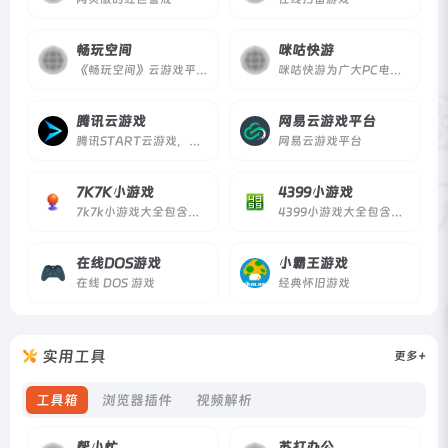
畅玩空间
咪咕快游
《畅玩空间》云游戏平台，搭载FC、GBA等海量怀旧游戏。配备顶级加密、在线无延迟技术，保证作者和玩家体验。零下载，随手通过网页或公众号，开始全平台畅玩！
咪咕快游为广大PC电脑游戏发烧友提供游戏攻略，社区互动，模拟器，助手，下载，折扣游戏，免安装，云游戏免费体验服务。通过本地和云游戏两种模式，打造极致游戏体验。
腾讯云游戏
网易云游戏平台
腾讯START云游戏，面向未来的跨终端游戏平台，无需下载游戏，主机大作一点就玩
网易云游戏平台
7K7K小游戏
4399小游戏
7k7k小游戏大全包含洛克王国,赛尔号,7k7k洛克王国,连连看 ,连连看小游戏大全,美女小游戏,双人小游戏大全,在线小游戏,7k7k赛尔号,7k7k奥拉星,斗破苍穹 2,7k7k奥比岛,7k7k弹弹堂,7k7k单人小游戏,奥比岛小游戏,7k7k功夫派,7k7k小花仙,功夫派等最新小游戏。
4399小游戏大全包含连连看 ,连连看小游戏大全,双人小游戏大全,H5在线小游戏,4399洛克王国,4399赛尔号,4399奥拉星,4399奥比岛,4399弹弹堂,4399单人小游戏,奥比岛小游戏,造梦西游online,造梦无双等最新小游戏。
在线DOS游戏
小霸王游戏
在线 DOS 游戏
经典怀旧游戏
实用工具
更多+
工具箱
浏览器插件
视频解析
帮小忙
苏打办公