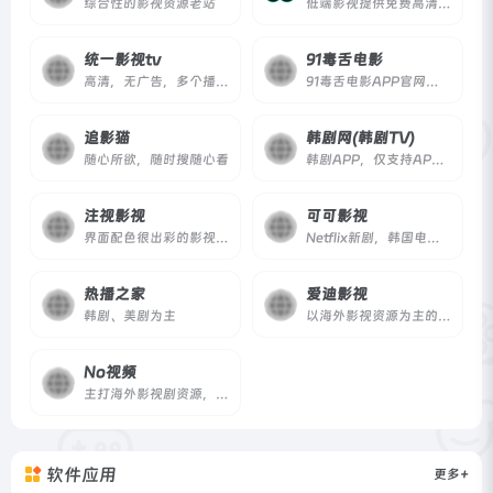
综合性的影视资源老站
低端影视提供免费高清在线电影、电视剧、综艺、动漫观看，使用AI技术智能整理全网资源，简洁界面，丰富资源。
统一影视tv
91毒舌电影
高清，无广告，多个播放源
91毒舌电影APP官网永久发布页
追影猫
韩剧网(韩剧TV)
随心所欲，随时搜随心看
韩剧APP，仅支持APP播放
注视影视
可可影视
界面配色很出彩的影视网站
Netflix新剧，韩国电影免费在线观看
热播之家
爱迪影视
韩剧、美剧为主
以海外影视资源为主的在线资源网站
No视频
主打海外影视剧资源，致力于最轻松的追剧体验
软件应用
更多+