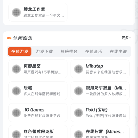
腾龙工作室
腾龙工作室是一个中文软件与技术教程网站，由站长个人独立运营，专注于分享干净、可持续的软件及配套的实操教程，适合创作者与技术爱好者。
休闲娱乐
更多+
在线游戏
游戏下载
热榜排名
在线音乐
在线小说
页游星空
Mikutap
网页游戏与H5手机游戏，以及游戏礼包、开服表、资讯、攻略、排行榜等相关讯息。
初音未来在线互动音乐生成器
绘谜
银河奶牛放置（Milky Way Idle）
多人在线你画我猜游戏
一款独特的多人休闲放置游戏。 探索资源采集、物品制作、与外星人战斗等等。
.IO Games
Poki (宝玩)
免费在线对战游戏平台
Poki (宝玩)在线游戏网站
红色警戒网页版
在线扫雷（Minesweeper Online）
网页版的红色警戒
在线扫雷游戏