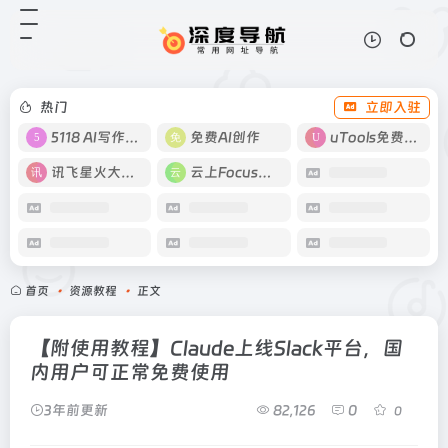
热门
立即入驻
5118 AI写作工具
免费AI创作
uTools免费工具箱
讯飞星火大模型
云上Focus接码
首页
•
资源教程
•
正文
【附使用教程】Claude上线Slack平台，国
内用户可正常免费使用
3年前更新
82,126
0
0