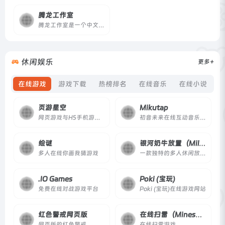
腾龙工作室
腾龙工作室是一个中文软件与技术教程网站，由站长个人独立运营，专注于分享干净、可持续的软件及配套的实操教程，适合创作者与技术爱好者。
休闲娱乐
更多+
在线游戏
游戏下载
热榜排名
在线音乐
在线小说
页游星空
Mikutap
网页游戏与H5手机游戏，以及游戏礼包、开服表、资讯、攻略、排行榜等相关讯息。
初音未来在线互动音乐生成器
绘谜
银河奶牛放置（Milky Way Idle）
多人在线你画我猜游戏
一款独特的多人休闲放置游戏。 探索资源采集、物品制作、与外星人战斗等等。
.IO Games
Poki (宝玩)
免费在线对战游戏平台
Poki (宝玩)在线游戏网站
红色警戒网页版
在线扫雷（Minesweeper Online）
网页版的红色警戒
在线扫雷游戏