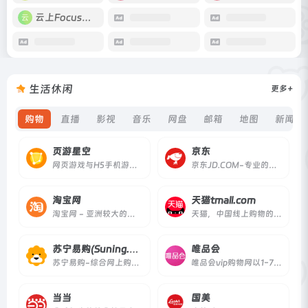
云上Focus接码
生活休闲
更多+
购物
直播
影视
音乐
网盘
邮箱
地图
新闻资
页游星空
京东
网页游戏与H5手机游戏，以及游戏礼包、开服表、资讯、攻略、排行榜等相关讯息。
京东JD.COM-专业的综合网上购物商城,销售家电、数码通讯、电脑、家居百货、服装服饰、母婴、图书、食品等数万个品牌优质商品.便捷、诚信的服务，为您提供愉悦的网上购物体验!
淘宝网
天猫tmall.com
淘宝网 - 亚洲较大的网上交易平台，提供各类服饰、美容、家居、数码、话费/点卡充值… 数亿优质商品，同时提供担保交易(先收货后付款)等安全交易保障服务，并由商家提供退货承诺、破损补寄等消费者保障服务，让你安心享受网上购物乐趣！
天猫，中国线上购物的地标网站，亚洲超大的综合性购物平台，拥有10万多品牌商家。每日发布大量国内外商品！正品网购，上天猫！天猫千万大牌正品,品类全，一站购，支付安全，退换无忧！理想生活上天猫!
苏宁易购(Suning.com)
唯品会
苏宁易购-综合网上购物平台，商品涵盖家电、手机、电脑、超市、母婴、服装、百货、海外购等品类。送货更准时、价格更超值、上新货更快，正品行货、全国联保、可门店自提，全网更低价，让您放心去喜欢！
唯品会vip购物网以1-7折超低折扣对全球各大品牌进行限时特卖，商品囊括服装、化妆品、家居、奢侈品等上千品牌。100%正品、低价、货到付款、7天无理由退货。
当当
国美