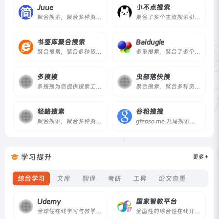
Juue
小不点搜索
聚合搜索，聚合多种资源的搜索引擎。
聚合了多个主流搜索引擎，只提供正规网站索引。
书签库聚合搜索
Baidugle
聚合搜索，聚合多种资源的搜索引擎。
多重搜索，聚合了多个主流搜索引擎。
多搜搜
虫部落快搜
多搜搜为您提供搜索工具聚合...
聚合搜索，聚合多种资源的搜索引擎。
轻略搜索
谷粉搜搜
聚合搜索，聚合多种资源的搜索引擎。
gfsoso.me,九尾搜索：由谷粉搜搜团队开发，主要提供网页、学术文献、图片搜索，致力于打造一个有用，干净的搜索引擎。
学习提升
更多+
综合学习
文库
翻译
考研
工具
论文查重
Udemy
国家智教平台
全球性在线学习与教学平台，超20余万门课程
全国性的综合性在线开放课程平台