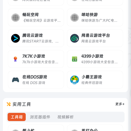
畅玩空间
咪咕快游
《畅玩空间》云游戏平台，搭载FC、GBA等海量怀旧游戏。配备顶级加密、在线无延迟技术，保证作者和玩家体验。零下载，随手通过网页或公众号，开始全平台畅玩！
咪咕快游为广大PC电脑游戏发烧友提供游戏攻略，社区互动，模拟器，助手，下载，折扣游戏，免安装，云游戏免费体验服务。通过本地和云游戏两种模式，打造极致游戏体验。
腾讯云游戏
网易云游戏平台
腾讯START云游戏，面向未来的跨终端游戏平台，无需下载游戏，主机大作一点就玩
网易云游戏平台
7K7K小游戏
4399小游戏
7k7k小游戏大全包含洛克王国,赛尔号,7k7k洛克王国,连连看 ,连连看小游戏大全,美女小游戏,双人小游戏大全,在线小游戏,7k7k赛尔号,7k7k奥拉星,斗破苍穹 2,7k7k奥比岛,7k7k弹弹堂,7k7k单人小游戏,奥比岛小游戏,7k7k功夫派,7k7k小花仙,功夫派等最新小游戏。
4399小游戏大全包含连连看 ,连连看小游戏大全,双人小游戏大全,H5在线小游戏,4399洛克王国,4399赛尔号,4399奥拉星,4399奥比岛,4399弹弹堂,4399单人小游戏,奥比岛小游戏,造梦西游online,造梦无双等最新小游戏。
在线DOS游戏
小霸王游戏
在线 DOS 游戏
经典怀旧游戏
实用工具
更多+
工具箱
浏览器插件
视频解析
帮小忙
苏打办公