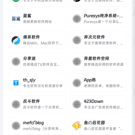
专注于手机应用分享网站
专注于互联网软件、技术等优质资源分享
蓝鲨
Puresys纯净系统-软件下载
高频更新软件网站
Puresys是一个分享Ghost系统与PC软件资源的博客，致力于免费提供优质的去广告绿色软件、常用的破解优化软件，以及各类经验教程。
佛系软件
异次元软件
精品Win、Mac软件下载网站
专注于推荐优秀软件、APP应用和互联网资源
分享迷
异星软件空间
优质精品TV软件及互联网资源分享
推荐精选好用的软件资源
th_sjy
App热
专注软件汉化和资源分享
老牌的安卓、电脑软件下载网站
反斗软件
423Down
反斗软件是一个分享好用且免费的个人软件和绿色软件的个人博客，涵盖 Mac 和 Windows 平台，提供软件介绍、限免信息及实用工具推荐。
专注去广告类软件输出10年
mefcl’blog
鱼の后花园
mefcl'blog（分享纯净好资源）是站长吕正伟运营的个人软件博客，自2015年起免费分享纯净无广告的精品软件资源，涵盖电脑、安卓、操作系统等多个分类，适合需要绿色版、去广告版软件的用户。
鱼の后花园是开发者“木鱼”维护的个人软件网站，汇集了数十款免费工具软件，涵盖网络工具、桌面美化、开发人员工具等，并提供汉化版与开发组件。