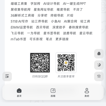
喵喵工具集
字加网
AI设计导航
AI一键生成PPT
聚收集导航网
星兔网址导航
维度导航
不找了
36解析式工具箱
分享吧
终极导航
片绘
5118 AI写作
站三界导航
小鱼AI
AI聚合网
轻工具
EIMM运营导航
西贝导航
深度助手
春秋搜索导航
飞云导航
一为导航
星书签导航
迷鹿导航
星云导航
mTab书签
可乐影视
笔点
更多链接
扫码加QQ群
关注酷享星球
Copyright © 2026
深度导航
由
OneNav
强力驱动
首页
投稿
我的