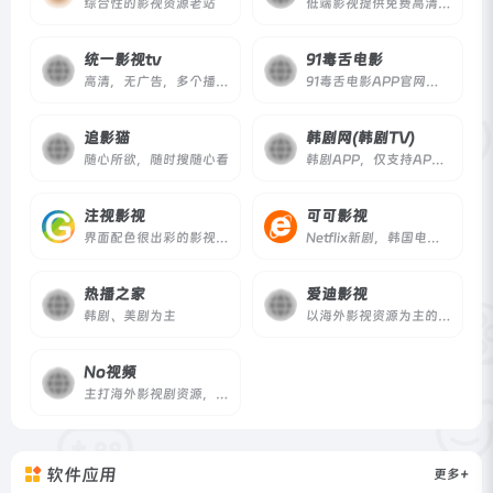
综合性的影视资源老站
低端影视提供免费高清在线电影、电视剧、综艺、动漫观看，使用AI技术智能整理全网资源，简洁界面，丰富资源。
统一影视tv
91毒舌电影
高清，无广告，多个播放源
91毒舌电影APP官网永久发布页
追影猫
韩剧网(韩剧TV)
随心所欲，随时搜随心看
韩剧APP，仅支持APP播放
注视影视
可可影视
界面配色很出彩的影视网站
Netflix新剧，韩国电影免费在线观看
热播之家
爱迪影视
韩剧、美剧为主
以海外影视资源为主的在线资源网站
No视频
主打海外影视剧资源，致力于最轻松的追剧体验
软件应用
更多+