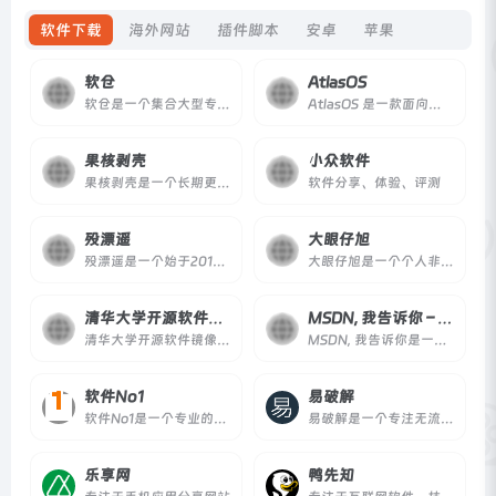
软件下载
海外网站
插件脚本
安卓
苹果
软仓
AtlasOS
软仓是一个集合大型专业软件的导航与下载网站，提供软件介绍和安装教程，覆盖 Adobe、AutoCAD、3ds Max 等专业软件，适合学生、设计师、工程师等用户。
AtlasOS 是一款面向爱好者和游戏玩家的 Windows 优化系统，通过减少臃肿软件、提升性能和保护隐私，提供更流畅的 Windows 体验。
果核剥壳
小众软件
果核剥壳是一个长期更新的综合科技网站，提供绿色软件、系统工具、效率应用与科技资讯，坚持分享真正有用、有价值的资源与观点。
软件分享、体验、评测
殁漂遥
大眼仔旭
殁漂遥是一个始于2010年的软件资源分享网站，专注收藏与分享绿色便携免安装软件，所有资源经站长亲自使用后分享，注重安全与可用性。
大眼仔旭是一个个人非营利性软件分享网站，提供各类实用工具和软件资源下载，并发布汉化版本及教程内容。
清华大学开源软件镜像站
MSDN, 我告诉你 – 做一个安静的工具站
清华大学开源软件镜像站由清华大学 TUNA 协会运行维护，为国内和校内用户提供高质量的开源软件镜像和 Linux 镜像源服务，方便用户获取开源软件。
MSDN, 我告诉你是一个自2007年起运营的个人性质原版软件信息收录站点，提供微软Windows、Office、开发工具等原版镜像的索引与下载指引，适合需要纯净安装包的技术人员。
软件No1
易破解
软件No1是一个专业的软件信息发布网站，自2010年上线，专注于介绍各类优秀的免费软件、在线工具、软件使用技巧及优惠活动，内容以原创和翻译为主。
易破解是一个专注无流氓绿色软件分享、游戏下载、电脑技术、经验教程的网站，提供安全纯净的下载内容。
乐享网
鸭先知