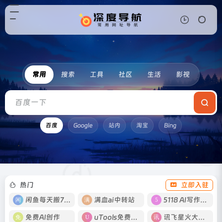
常用
搜索
工具
社区
生活
影视
百度
Google
站内
淘宝
Bing
热门
立即入驻
闲鱼每天搬700
满血ai中转站
5118 AI写作工具
免费AI创作
uTools免费工具箱
讯飞星火大模型