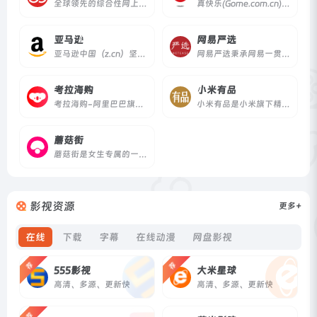
全球领先的综合性网上购物中心。超过100万种商品在线热销！图书、音像、母婴、美妆、家居、数码3C、服装、鞋包等几十大类，正品行货，低至2折，700多城市货到付款，（全场购物满59元免运费。当当网一贯秉承提升顾客体验的承诺，自助退换货便捷又放心）。
真快乐(Gome.com.cn)国美电器唯一官方网上商城，中国领先的专业家电网购平台.全球品牌电视、洗衣机、电脑、手机、数码、空调、电脑配件、生活电器、网络产品等正品行货，更低价格，更快送达，为您提供便捷、诚信的服务.
亚马逊
网易严选
亚马逊中国（z.cn）坚持“以客户为中心”的理念，秉承“天天低价，正品行货”信念，销售图书、电脑、数码家电、母婴百货、服饰箱包等上千万种产品。亚马逊中国提供专业服务：正品行货天天低价，机打发票全国联保。货到付款，30天内可退换货。亚马逊为中国消费者提供便利、快捷的网购体验。
网易严选秉承网易一贯的严谨态度，深入世界各地，严格把关所有商品的产地、工艺、原材料，甄选居家、厨房、饮食等各类商品，力求给你最优质的商品。
考拉海购
小米有品
考拉海购-阿里巴巴旗下以跨境业务为主的会员电商，主打官方自营，全球直采的模式，为会员精选全球品质好货，保证极致性价比，全方位服务黑卡会员。
小米有品是小米旗下精品生活电商平台，也是小米“新零售”战略的重要一环。依托小米生态链体系，延续小米的“爆品”模式，致力于将“小米式的性价比”延伸到更广泛的家居生活领域。
蘑菇街
蘑菇街是女生专属的一站式消费平台。这里有上万个精通购物和穿搭的时尚达人，每天在直播间里推荐当季值得买的时尚好物、限时折扣的品牌商品以及源自工厂的性价比好货。蘑菇街的商品均由平台官方审核供应商资质和品质，让消费者轻松享受变美体验。
影视资源
更多+
在线
下载
字幕
在线动漫
网盘影视
荐
荐
555影视
大米星球
高清、多源、更新快
高清、多源、更新快
荐