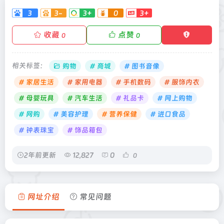
3
3-
3+
0
3+
收藏
点赞
0
0
相关标签：
购物
# 商城
# 图书音像
# 家居生活
# 家用电器
# 手机数码
# 服饰内衣
# 母婴玩具
# 汽车生活
# 礼品卡
# 网上购物
# 网购
# 美容护理
# 营养保健
# 进口食品
# 钟表珠宝
# 饰品箱包
2年前更新
12,827
0
0
网址介绍
常见问题