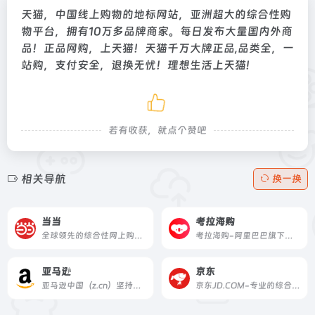
天猫，中国线上购物的地标网站，亚洲超大的综合性购
物平台，拥有10万多品牌商家。每日发布大量国内外商
品！正品网购，上天猫！天猫千万大牌正品,品类全，一
站购，支付安全，退换无忧！理想生活上天猫!
若有收获，就点个赞吧
相关导航
换一换
当当
考拉海购
全球领先的综合性网上购物中心。超过100万种商品在线热销！图书、音像、母婴、美妆、家居、数码3C、服装、鞋包等几十大类，正品行货，低至2折，700多城市货到付款，（全场购物满59元免运费。当当网一贯秉承提升顾客体验的承诺，自助退换货便捷又放心）。
考拉海购-阿里巴巴旗下以跨境业务为主的会员电商，主打官方自营，全球直采的模式，为会员精选全球品质好货，保证极致性价比，全方位服务黑卡会员。
亚马逊
京东
亚马逊中国（z.cn）坚持“以客户为中心”的理念，秉承“天天低价，正品行货”信念，销售图书、电脑、数码家电、母婴百货、服饰箱包等上千万种产品。亚马逊中国提供专业服务：正品行货天天低价，机打发票全国联保。货到付款，30天内可退换货。亚马逊为中国消费者提供便利、快捷的网购体验。
京东JD.COM-专业的综合网上购物商城,销售家电、数码通讯、电脑、家居百货、服装服饰、母婴、图书、食品等数万个品牌优质商品.便捷、诚信的服务，为您提供愉悦的网上购物体验!