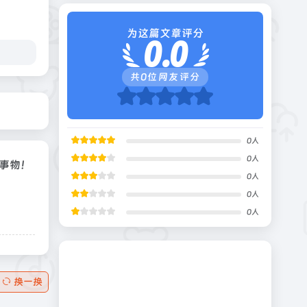
为这篇文章评分
0.0
共
0
位网友评分
0
人
0
人
事物！
0
人
0
人
0
人
换一换