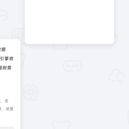
数据
引擎收
据则需
制，在
除，深度