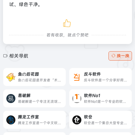
试、绿色干净。
若有收获，就点个赞吧
相关导航
换一换
鱼の后花园
反斗软件
鱼の后花园是开发者“木鱼”维护的个人软件网站，汇集了数十款免费工具软件，涵盖网络工具、桌面美化、开发人员工具等，并提供汉化版与开发组件。
反斗软件是一个分享好用且免费的个人软件和绿色软件的个人博客，涵盖 Mac 和 Windows 平台，提供软件介绍、限免信息及实用工具推荐。
易破解
软件No1
易破解是一个专注无流氓绿色软件分享、游戏下载、电脑技术、经验教程的网站，提供安全纯净的下载内容。
软件No1是一个专业的软件信息发布网站，自2010年上线，专注于介绍各类优秀的免费软件、在线工具、软件使用技巧及优惠活动，内容以原创和翻译为主。
腾龙工作室
软仓
腾龙工作室是一个中文软件与技术教程网站，由站长个人独立运营，专注于分享干净、可持续的软件及配套的实操教程，适合创作者与技术爱好者。
软仓是一个集合大型专业软件的导航与下载网站，提供软件介绍和安装教程，覆盖 Adobe、AutoCAD、3ds Max 等专业软件，适合学生、设计师、工程师等用户。