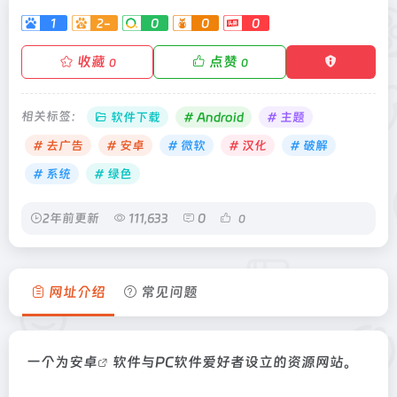
1
2-
0
0
0
收藏
点赞
0
0
相关标签：
软件下载
# Android
# 主题
# 去广告
# 安卓
# 微软
# 汉化
# 破解
# 系统
# 绿色
2年前更新
111,633
0
0
网址介绍
常见问题
一个为
安卓
软件与PC软件爱好者设立的资源网站。