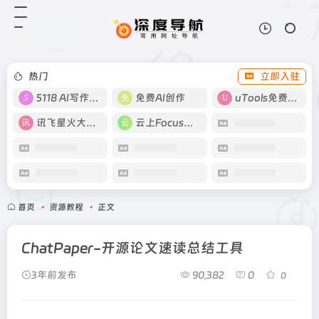
热门
立即入驻
5118 AI写作工具
免费AI创作
uTools免费工具箱
讯飞星火大模型
云上Focus接码
首页
•
资源教程
•
正文
ChatPaper-开源论文速读总结工具
3年前发布
90,382
0
0