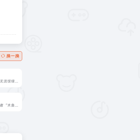
换一换
易破解是一个专注无流氓绿色软件分享、游戏下载、电脑技术、经验教程的网站，提供安全纯净的下载内容。
鱼の后花园是开发者“木鱼”维护的个人软件网站，汇集了数十款免费工具软件，涵盖网络工具、桌面美化、开发人员工具等，并提供汉化版与开发组件。