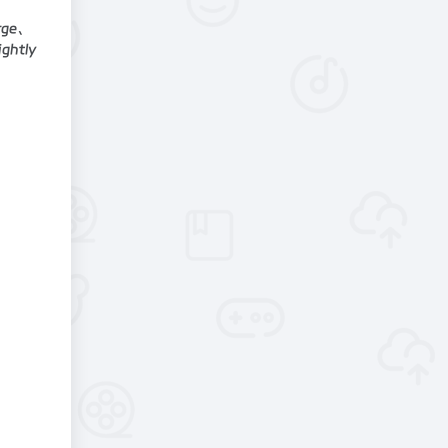
rge、
htly