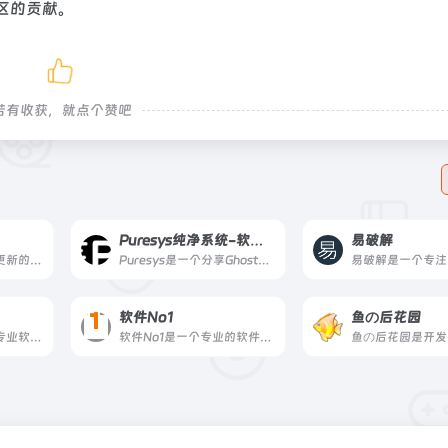
区的贡献。
若有收获，就点个赞吧
Puresys纯净系统-软件下载
易破解
果核剥壳是一个长期更新的综合科技网站，提供绿色软件、系统工具、效率应用与科技资讯，坚持分享真正有用、有价值的资源与观点。
Puresys是一个分享Ghost系统与PC软件资源的博客，致力于免费提供优质的去广告绿色软件、常用的破解优化软件，以及各类经验教程。
软件No1
鱼の后花园
软仓是一个集合大型专业软件的导航与下载网站，提供软件介绍和安装教程，覆盖 Adobe、AutoCAD、3ds Max 等专业软件，适合学生、设计师、工程师等用户。
软件No1是一个专业的软件信息发布网站，自2010年上线，专注于介绍各类优秀的免费软件、在线工具、软件使用技巧及优惠活动，内容以原创和翻译为主。