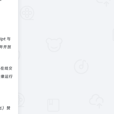
pt 与
容并开放
通过在线交
镜像运行
d.）赞