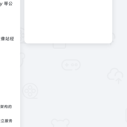
y 等公
中镜像站经
。
 等架构的
使用独立服务