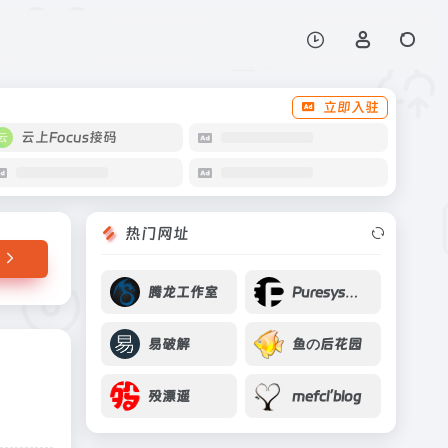
打开网站
镜像源服务，方便用户
立即入驻
云上Focus接码
热门网址
腾龙工作室
Puresys纯净系统-软件下载
易破解
鱼の后花园
殁漂遥
mefcl’blog