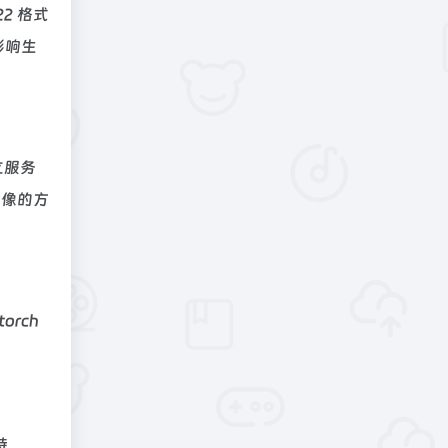
22 格式
能影响生
独立服务
 镜像的方
orch
持