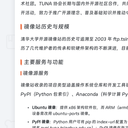
术社团。TUNA 协会长期与国内外开源社区合作，共同举办软件自
开活动，致力于推广开源理念、普及基础知识并推动
镜像站历史与规模
清华大学开源镜像站的历史可追溯至 2003 年 ftp.ts
历了几代维护者的传承和软硬件架构的不断演进，目
主要服务与功能
镜像源服务
镜像站收录的项目类型涵盖操作系统仓库和开发工具链：除
PyPI（Python 包索引）、Anaconda（科学计算 P
Ubuntu 镜像
：提供 x86 架构软件包，而 ARM（arm64、
设备需改用 ubuntu-ports 镜像。
PyPI 镜像
：Python 用户可将 pip 的 index-url 配置为 
域名 pypi.tuna.tsinghua.edu.cn）；PyPI