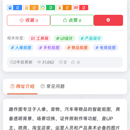
0
0
0
0
0
收藏
点赞
0
0
相关标签：
工具箱
# UI设计
# 产品设计
# 人像抠图
# 手机抠图
# 物品抠图
# 电商抠图
2年前更新
31,862
0
0
网址介绍
常见问题
趣作图专注于人像、宠物、汽车等物品的智能抠图，具
备透明背景、场景切换、证件照制作等功能，是UP
主、微商、淘宝店家、运营人员和产品美术必备的图片