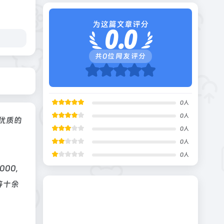
为这篇文章评分
0.0
共
0
位网友评分
0
人
0
人
优质的
0
人
0
人
0
人
00,
等十余