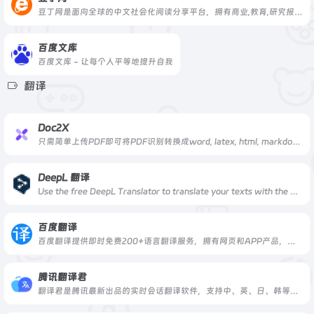
豆丁网是面向全球的中文社会化阅读分享平台，拥有商业,教育,研究报告,行业资料,学术论文,认证考试,星座,心理学等数亿实用文档和书刊杂志。
百度文库
百度文库 - 让每个人平等地提升自我
翻译
Doc2X
只需简单上传PDF即可将PDF识别转换成word, latex, html, markdown等多种格式 并且可以将内容翻译成多种语言, 进行双语对照沉浸式翻译
DeepL 翻译
Use the free DeepL Translator to translate your texts with the best machine translation available, powered by DeepL’s world-leading neural network technology. Currently supported languages are: Bulgarian, Chinese, Czech, Danish, Dutch, English, Estonian, Finnish, French, German, Greek, Hungarian, Italian, Japanese, Latvian, Lithuanian, Polish, Portuguese, Romanian, Russian, Slovak, Slovenian, Spanish, and Swedish.
百度翻译
百度翻译提供即时免费200+语言翻译服务，拥有网页和APP产品，百度翻译APP还支持拍照翻译、语音翻译等特色功能，随时随地沟通全世界
腾讯翻译君
翻译君是腾讯最新出品的实时会话翻译软件，支持中、英、日、韩等多门语言。具有精准语言识别，高效、免费等特点。非常适用于境外旅游、对外交流、口语练习等情境，让你体验同声传译般的流畅和快感。