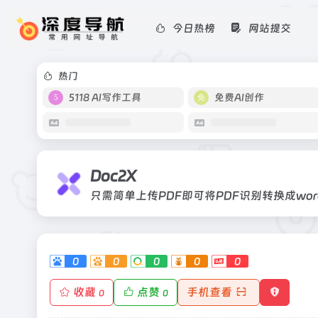
今日热榜
网站提交
Doc2X
只需简单上传PDF即可将PDF识别转换成wo
翻译
热门
5118 AI写作工具
免费AI创作
Doc2X
0
0
0
0
0
收藏
点赞
手机查看
0
0