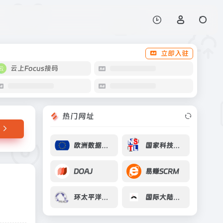
打开网站
言, 进行双语对照沉浸式
立即入驻
云上Focus接码
热门网址
欧洲数据门户
国家科技图书文献
DOAJ
易赚SCRM
环太平洋网格应用与中间件联盟
国际大陆科学钻探计划ICDP