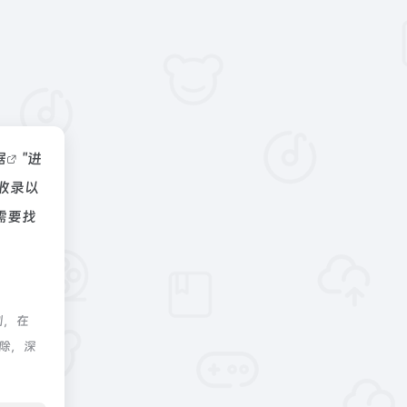
据
"进
收录以
需要找
制，在
删除，深