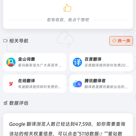
若有收获，就点个赞吧
相关导航
换一换
金山词霸
百度翻译
爱词霸英语为广大英语学习爱好者提供金山词霸、在线词典、在线翻译、英语学习资料、英语歌曲、英语真题在线测试、汉语查词等服务,爱词霸英语在线查词和在线翻译频道致力于为您提供优质的在线查词及在线翻译服务
百度翻译提供即时免费200+语言翻译服务，拥有网页和APP产品，百度翻译APP还支持拍照翻译、语音翻译等特色功能，随时随地沟通全世界
在线翻译
腾讯翻译君
有道翻译提供即时免费的中文、英语、日语、韩语、法语、德语、俄语、西班牙语、葡萄牙语、越南语、印尼语、意大利语、荷兰语、泰语全文翻译、网页翻译、文档翻译服务。
翻译君是腾讯最新出品的实时会话翻译软件，支持中、英、日、韩等多门语言。具有精准语言识别，高效、免费等特点。非常适用于境外旅游、对外交流、口语练习等情境，让你体验同声传译般的流畅和快感。
数据评估
Google 翻译浏览人数已经达到47,598，如你需要查询
该站的相关权重信息，可以点击"
5118数据
""
爱站数