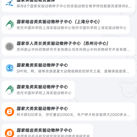
国家实验动物资源库
保存8个国家实验动物种子中心的实验动物生物学特性数据资源保存8个国家实验动物种子中心的实验动物生物学特性数据资源
国家啮齿类实验动物种子中心（上海分中心）
依托中国科学院上海实验动物中心依托中国科学院上海实验动物中心
国家非人灵长类实验动物种子中心（苏州分中心）
苏州西山中科药物研究开发有限公司苏州西山中科药物研究开发有限公司
国家禽类实验动物种子中心
SPF鸡、鸭、猪等资源是重大动物疫病防控研究之基，是确保疫苗质量之本SPF鸡、鸭、猪等资源是重大动物疫病防控研究之基，是确保疫苗质量之本
国家兔类实验动物种子中心
依托中国科学院上海实验动物中心
国家犬类实验动物种子中心
种犬群500多头，存栏量近2000头，年产种犬和实验用犬2000多头种犬群500多头，存栏量近2000头，年产种犬和实验用犬2000多头
国家啮齿类实验动物种子中心
中国食品药品检定研究院实验动物资源研究所