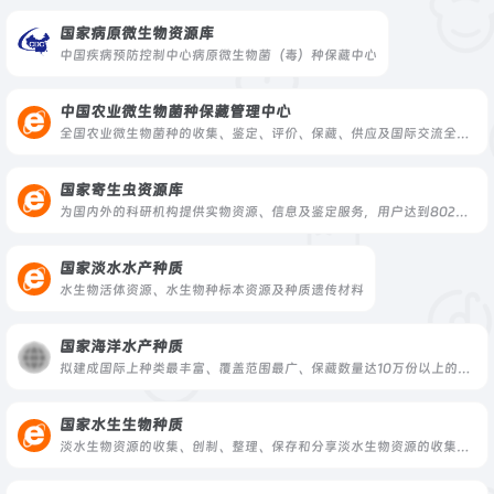
国家病原微生物资源库
中国疾病预防控制中心病原微生物菌（毒）种保藏中心
中国农业微生物菌种保藏管理中心
全国农业微生物菌种的收集、鉴定、评价、保藏、供应及国际交流全国农业微生物菌种的收集、鉴定、评价、保藏、供应及国际交流
国家寄生虫资源库
为国内外的科研机构提供实物资源、信息及鉴定服务，用户达到802户，共提供了16720件资源进行共享为国内外的科研机构提供实物资源、信息及鉴定服务，用户达到802户，共提供了16720件资源进行共享
国家淡水水产种质
水生物活体资源、水生物种标本资源及种质遗传材料
国家海洋水产种质
拟建成国际上种类最丰富、覆盖范围最广、保藏数量达10万份以上的海洋水产种质资源收集和保存中心拟建成国际上种类最丰富、覆盖范围最广、保藏数量达10万份以上的海洋水产种质资源收集和保存中心
国家水生生物种质
淡水生物资源的收集、创制、整理、保存和分享淡水生物资源的收集、创制、整理、保存和分享