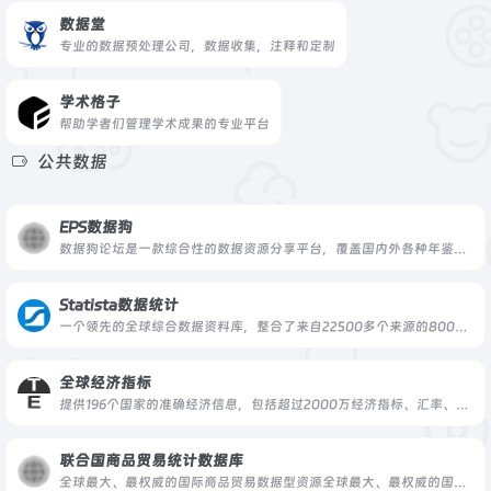
数据堂
专业的数据预处理公司，数据收集，注释和定制
学术格子
帮助学者们管理学术成果的专业平台
公共数据
EPS数据狗
数据狗论坛是一款综合性的数据资源分享平台，覆盖国内外各种年鉴、统计资料、调查数据、自整理数据、行业分析报告等不同类型的数据资源。数据狗论坛是一款综合性的数据资源分享平台，覆盖国内外各种年鉴、统计资料、调查数据、自整理数据、行业分析报告等不同类型的数据资源。
Statista数据统计
一个领先的全球综合数据资料库，整合了来自22500多个来源的8000多个主题的统计数据一个领先的全球综合数据资料库，整合了来自22500多个来源的8000多个主题的统计数据
全球经济指标
提供196个国家的准确经济信息，包括超过2000万经济指标、汇率、股票市场指数、政府债券收益率和商品价格的历史数据提供196个国家的准确经济信息，包括超过2000万经济指标、汇率、股票市场指数、政府债券收益率和商品价格的历史数据
联合国商品贸易统计数据库
全球最大、最权威的国际商品贸易数据型资源全球最大、最权威的国际商品贸易数据型资源