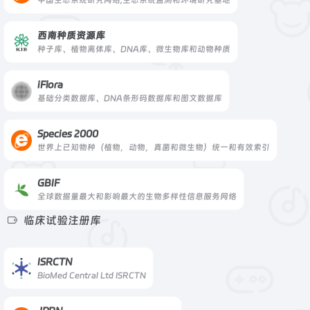
中国生态系统研究网络,生态系统监测和环境研究基地
西南种质资源库
种子库、植物离体库、DNA库、微生物库和动物种质
iFlora
基础分类数据库、DNA条形码数据库和图文数据库
Species 2000
世界上已知物种（植物，动物，真菌和微生物）统一和有效索引
GBIF
全球数据量最大和影响最大的生物多样性信息服务网络
临床试验注册库
ISRCTN
BioMed Central Ltd ISRCTN