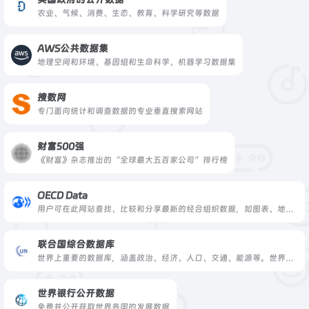
农业、气候、消费、生态、教育、科学研究等数据
AWS公共数据集
地理空间和环境、基因组和生命科学、机器学习数据集
搜数网
专门面向统计和调查数据的专业垂直搜索网站
财富500强
《财富》杂志推出的“全球最大五百家公司”排行榜
OECD Data
用户可在此网站查找、比较和分享最新的经合组织数据，如图表、地图、表格和相关出版物等。用户可在此网站查找、比较和分享最新的经合组织数据，如图表、地图、表格和相关出版物等。
联合国综合数据库
世界上重要的数据库，涵盖政治、经济、人口、交通、能源等。世界上重要的数据库，涵盖政治、经济、人口、交通、能源等。
世界银行公开数据
免费并公开获取世界各国的发展数据