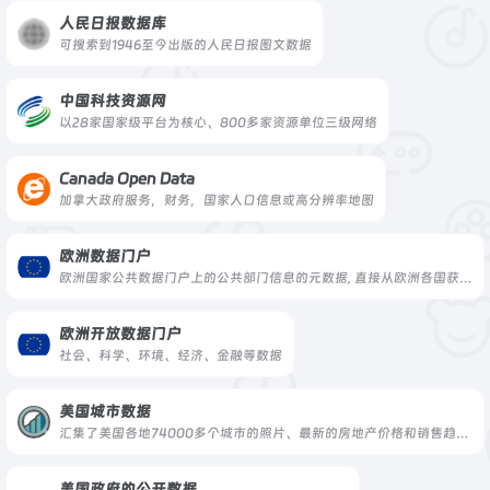
人民日报数据库
可搜索到1946至今出版的人民日报图文数据
中国科技资源网
以28家国家级平台为核心、800多家资源单位三级网络
Canada Open Data
加拿大政府服务，财务，国家人口信息或高分辨率地图
欧洲数据门户
欧洲国家公共数据门户上的公共部门信息的元数据, 直接从欧洲各国获取数据欧洲国家公共数据门户上的公共部门信息的元数据, 直接从欧洲各国获取数据
欧洲开放数据门户
社会、科学、环境、经济、金融等数据
美国城市数据
汇集了美国各地74000多个城市的照片、最新的房地产价格和销售趋势图、卫星照片、人口统计数据、各种地方新闻链接等汇集了美国各地74000多个城市的照片、最新的房地产价格和销售趋势图、卫星照片、人口统计数据、各种地方新闻链接等
美国政府的公开数据