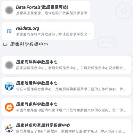
Data Portals(数据目录网站)
是世界上最全面、最详细的开放数据资源目录
re3data.org
最全面的在线研究数据知识库注册目录系统之一
国家科学数据中心
国家海洋科学数据中心
国家海洋信息中心、北海分局信息中心、东海分局信息中心及南海分局信息中心组成平台主中心，负责统筹海洋科学数据汇交和国家级平台建设运维工作国家海洋信息中心、北海分局信息中心、东海分局信息中心及南海分局信息中心组成平台主中心，负责统筹海洋科学数据汇交和国家级平台建设运维工作
国家地震科学数据中心
设在中国地震台网中心，是地震科学数据共享工程的主体和核心，承担地震科学数据共享服务技术体系的构建和主体数据库的整合与改造与服务。设在中国地震台网中心，是地震科学数据共享工程的主体和核心，承担地震科学数据共享服务技术体系的构建和主体数据库的整合与改造与服务。
国家气象科学数据中心
中国气象局面向国内和全球用户开放气象数据资源的权威的、统一的共享服务平台中国气象局面向国内和全球用户开放气象数据资源的权威的、统一的共享服务平台
国家林业和草原科学数据中心
集成并建立了168个数据库，数据实体总量达1111GB，初步形成了全面、系统的林业科学数据体系集成并建立了168个数据库，数据实体总量达1,111GB，初步形成了全面、系统的林业科学数据体系