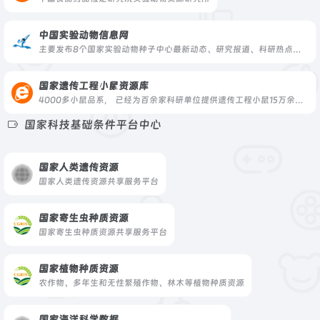
中国实验动物信息网
主要发布8个国家实验动物种子中心最新动态、研究报道、科研热点、种子中心物种保存情况等主要发布8个国家实验动物种子中心最新动态、研究报道、科研热点、种子中心物种保存情况等
国家遗传工程小鼠资源库
4000多小鼠品系， 已经为百余家科研单位提供遗传工程小鼠15万余只/年4000多小鼠品系， 已经为百余家科研单位提供遗传工程小鼠15万余只/年
国家科技基础条件平台中心
国家人类遗传资源
国家人类遗传资源共享服务平台
国家寄生虫种质资源
国家寄生虫种质资源共享服务平台
国家植物种质资源
农作物、多年生和无性繁殖作物、林木等植物种质资源
国家海洋科学数据