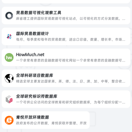
贸易数据可视化观察工具
麻省理工提供国际贸易数据可视化站点，以可视化的方式分发数据。麻省理工提供国际贸易数据可视化站点，以可视化的方式分发数据。
国际贸易数据统计
每月、每季度和每年的贸易数据，进出口总值、数量、增长率、市场份额等每月、每季度和每年的贸易数据，进出口总值、数量、增长率、市场份额等
HowMuch.net
一个非常有意思的金融数据可视化网站一个非常有意思的金融数据可视化网站
全球科研项目数据库
精选全球主要发达国家美、英、德、法、日、澳、加、中等，整合收录各国重要基金组织2010年以来资助的科研项目数据，提供科研项目数据一站式检索与发现、项目导航、机构导航、人员导航、多维度统计分析等功能，具有收录范围广、使用便捷、项目、机构、人员、出版物关联集成等优势和特点精选全球主要发达国家美、英、德、法、日、澳、加、中等，整合收录各国重要基金组织2010年以来资助的科研项目数据，提供科研项目数据一站式检索与发现、项目导航、机构导航、人员导航、多维度统计分析等功能，具有收录范围广、使用便捷、项目、机构、人员、出版物关联集成等优势和特点
全球研究标识符数据库
一个可供公众访问的全球教育和研究组织数据库，为每个组织分配一个唯一的GRID ID，并为数据库中的每个ID提供相应的Web地址和页面 一个可供公众访问的全球教育和研究组织数据库,为每个组织分配一个唯一的GRID ID，并为数据库中的每个ID提供相应的Web地址和页面
青悦开放环境数据
政府发布的公开数据，青悦获取并整理、开放