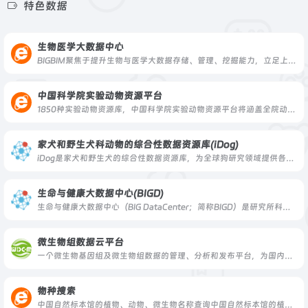
特色数据
生物医学大数据中心
BIGBIM聚焦于提升生物与医学大数据存储、管理、挖掘能力，立足上海生科院，服务上海、辐射全国聚焦于提升生物与医学大数据存储、管理、挖掘能力，立足上海生科院，服务上海、辐射全国
中国科学院实验动物资源平台
1850种实验动物资源库，中国科学院实验动物资源平台将涵盖全院动物实验中心1850种实验动物资源库，中国科学院实验动物资源平台将涵盖全院动物实验中心
家犬和野生犬科动物的综合性数据资源库(iDog)
iDog是家犬和野生犬的综合性数据资源库，为全球狗研究领域提供各种数据服务。 这包括基因，基因组，SNP，品种/疾病特征，基因表达，GO功能注释，狗 - 人类同源疾病和文献。 此外，iDog还提供用于执行基因组数据可视化和分析的在线工具。iDog是家犬和野生犬的综合性数据资源库，为全球狗研究领域提供各种数据服务。 这包括基因，基因组，SNP，品种/疾病特征，基因表达，GO功能注释，狗 - 人类同源疾病和文献。 此外，iDog还提供用于执行基因组数据可视化和分析的在线工具。
生命与健康大数据中心(BIGD)
生命与健康大数据中心（BIG DataCenter；简称BIGD）是研究所科研、支撑体系的一部分，其发展目标为面向我国人口健康和社会可持续发展的重大战略需求，围绕国家精准医学和重要战略生物资源的组学数据，建立海量生物组学大数据储存、整合与挖掘分析研究体系，发展组学大数据系统构建、挖掘与分析的新技术、新方法，建设组学大数据汇交、应用与共享平台，力争建成支撑我国生命科学发展、国际知名的生命与健康大数据中心。生命与健康大数据中心（BIG DataCenter；简称BIGD）是研究所科研、支撑体系的一部分，其发展目标为面向我国人口健康和社会可持续发展的重大战略需求，围绕国家精准医学和重要战略生物资源的组学数据，建立海量生物组学大数据储存、整合与挖掘分析研究体系，发展组学大数据系统构建、挖掘与分析的新技术、新方法，建设组学大数据汇交、应用与共享平台，力争建成支撑我国生命科学发展、国际知名的生命与健康大数据中心。
微生物组数据云平台
一个微生物基因组及微生物组数据的管理、分析和发布平台，为国内外用户提供一站式的从数据存储、数据分析到数据发布的服务，目前已经整合了来自中国科学院微生物组计划及国内外多个重要项目的数据一个微生物基因组及微生物组数据的管理、分析和发布平台，为国内外用户提供一站式的从数据存储、数据分析到数据发布的服务，目前已经整合了来自中国科学院微生物组计划及国内外多个重要项目的数据
物种搜索
中国自然标本馆的植物、动物、微生物名称查询中国自然标本馆的植物、动物、微生物名称查询