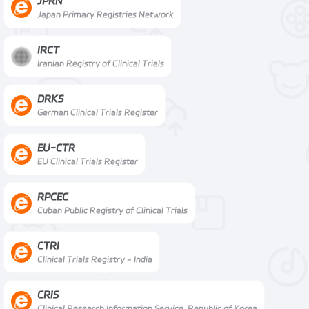
JPRN
Japan Primary Registries Network
IRCT
Iranian Registry of Clinical Trials
DRKS
German Clinical Trials Register
EU-CTR
EU Clinical Trials Register
RPCEC
Cuban Public Registry of Clinical Trials
CTRI
Clinical Trials Registry - India
CRiS
Clinical Research Information Service, Republic of Korea