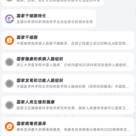
植物、动物、岩矿化石和极地标本数字化信息的共享
国家干细胞转化
全国分析测试机构协作平台及应急分析测试系统
国家干细胞
中国首株临床级人胚胎干细胞系，目前已经建立近300株HLA配型明确的临床级人胚胎干细胞系和近2000株不同发育潜能的细胞系中国首株临床级人胚胎干细胞系，目前已经建立近300株HLA配型明确的临床级人胚胎干细胞系和近2000株不同发育潜能的细胞系
国家健康和疾病人脑组织
浙江大学医学院中国人脑库，已经向国内25项科研项目提供人脑组织样本3600余份浙江大学医学院中国人脑库，已经向国内25项科研项目提供人脑组织样本3600余份
国家发育和功能人脑组织
中国医学科学院北京协和医学院人脑组织库（简称协和脑库）中国医学科学院北京协和医学院人脑组织库（简称协和脑库）
国家人类生殖和健康
国家卫生健康委科学技术研究所负责，国家人类遗传资源中心国家卫生健康委科学技术研究所负责，国家人类遗传资源中心
国家病毒资源库
拥有亚洲最大的病毒保藏库，保藏有各类病毒分离株约1200株拥有亚洲最大的病毒保藏库，保藏有各类病毒分离株约1200株