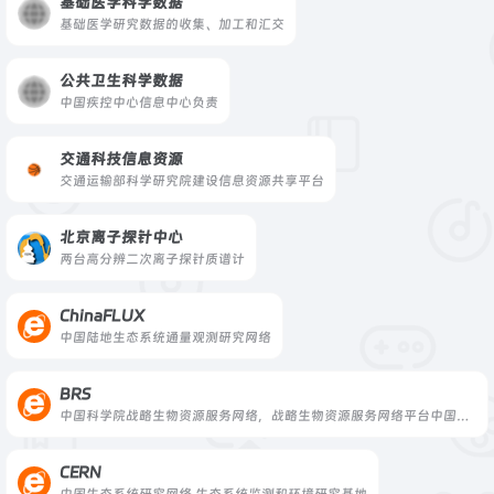
基础医学科学数据
基础医学研究数据的收集、加工和汇交
公共卫生科学数据
中国疾控中心信息中心负责
交通科技信息资源
交通运输部科学研究院建设信息资源共享平台
北京离子探针中心
两台高分辨二次离子探针质谱计
ChinaFLUX
中国陆地生态系统通量观测研究网络
BRS
中国科学院战略生物资源服务网络，战略生物资源服务网络平台中国科学院战略生物资源服务网络，战略生物资源服务网络平台
CERN