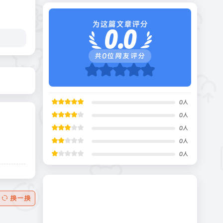
为这篇文章评分
0.0
共
0
位网友评分
0
人
0
人
0
人
0
人
0
人
换一换