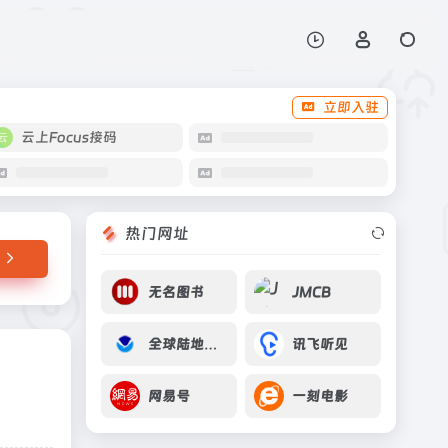
打开网站
立即入驻
云上Focus接码
热门网址
无名图书
JMCB
全球陆地观测系统GTOS
讯飞听见
网易号
一刻电影