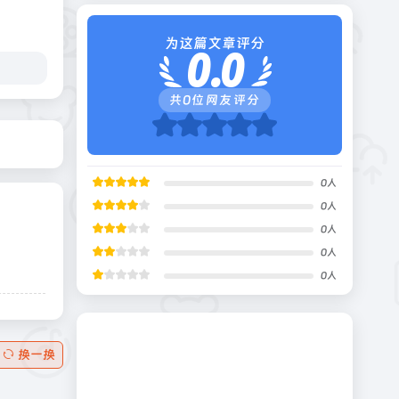
为这篇文章评分
0.0
共
0
位网友评分
0
人
0
人
0
人
0
人
0
人
换一换