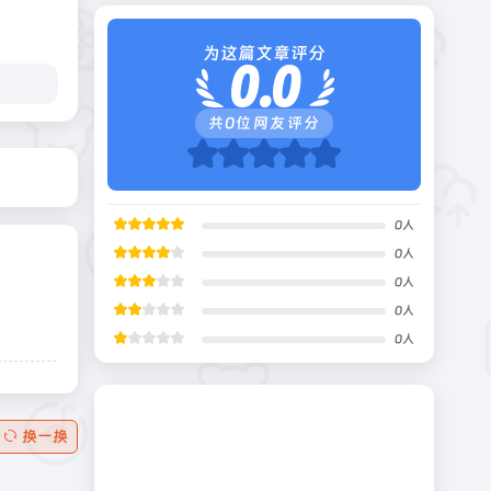
为这篇文章评分
0.0
共
0
位网友评分
0
人
0
人
0
人
0
人
0
人
换一换