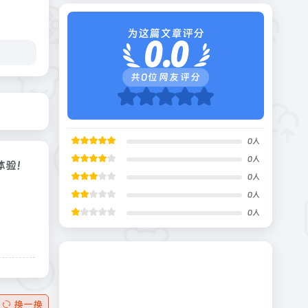
为这篇文章评分
0.0
共
0
位网友评分
0
人
0
人
体验！
0
人
0
人
0
人
换一换