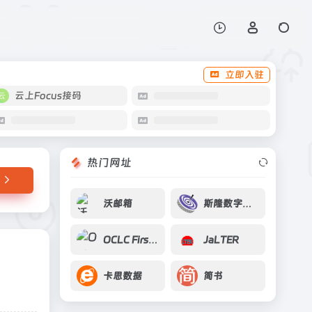
打开网站
立即入驻
云上Focus接码
热门网址
沃邮箱
斯隆数字天空勘测计划
OCLC FirstSearch
JaLTER
卡思数据
简书