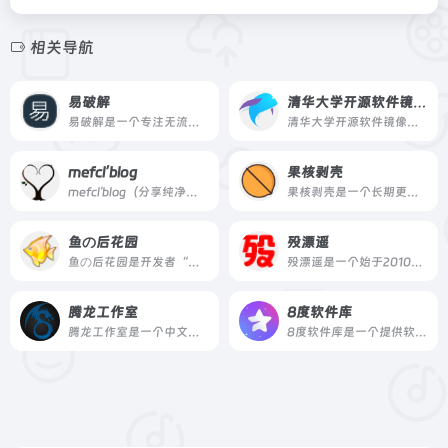
相关导航
易破解
清华大学开源软件镜像站
易破解是一个专注无流氓绿色软件分享、游戏下载、电脑技术、经验教程的网站，提供安全纯净的下载内容。
清华大学开源软件镜像站由清华大学 TUNA 协会运行维护，为国内和校内用户提供高质量的开源软件镜像和 Linux 镜像源服务，方便用户获取开源软件。
mefcl’blog
果核剥壳
mefcl'blog（分享纯净好资源）是站长吕正伟运营的个人软件博客，自2015年起免费分享纯净无广告的精品软件资源，涵盖电脑、安卓、操作系统等多个分类，适合需要绿色版、去广告版软件的用户。
果核剥壳是一个长期更新的综合科技网站，提供绿色软件、系统工具、效率应用与科技资讯，坚持分享真正有用、有价值的资源与观点。
鱼の后花园
殁漂遥
鱼の后花园是开发者“木鱼”维护的个人软件网站，汇集了数十款免费工具软件，涵盖网络工具、桌面美化、开发人员工具等，并提供汉化版与开发组件。
殁漂遥是一个始于2010年的软件资源分享网站，专注收藏与分享绿色便携免安装软件，所有资源经站长亲自使用后分享，注重安全与可用性。
腾龙工作室
8度软件库
腾龙工作室是一个中文软件与技术教程网站，由站长个人独立运营，专注于分享干净、可持续的软件及配套的实操教程，适合创作者与技术爱好者。
8度软件库是一个提供软件下载资源的网站，涵盖科学上网工具、影视应用、TV软件等类别，并设有搜索、近期文章和标签云等功能。