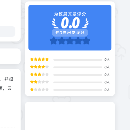
为这篇文章评分
0.0
共
0
位网友评分
0
人
0
人
0
人
，并根
0
人
源、云
0
人