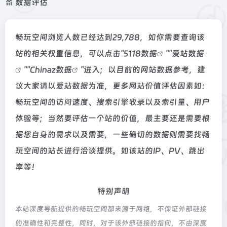
数据评估
畅玩空间浏览人数已经达到29,788，如你需要查询该
站的相关权重信息，可以点击"
5118数据
""
爱站数据
""
Chinaz数据
"进入；以目前的网站数据参考，建
议大家请以爱站数据为准，更多网站价值评估因素如：
畅玩空间的访问速度、搜索引擎收录以及索引量、用户
体验等；当然要评估一个站的价值，最主要还是需要根
据您自身的需求以及需要，一些确切的数据则需要找畅
玩空间的站长进行洽谈提供。如该站的IP、PV、跳出
率等！
特别声明
本站深度导航提供的畅玩空间都来源于网络，不保证外部链接
的准确性和完整性，同时，对于该外部链接的指向，不由深度