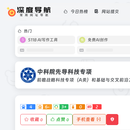
今日热榜
网站提交
中科院先导科技专项
前瞻战略科技专项（A类）和基础与交
热门
5118 AI写作工具
免费AI创作
中科院先导科技专项
4
6-
3+
0
2
收藏
点赞
手机查看
0
0