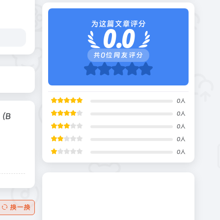
为这篇文章评分
0.0
共
0
位网友评分
0
人
0
人
（B
0
人
0
人
0
人
换一换