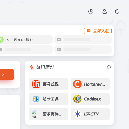
打开网站
（B类）
立即入驻
云上Focus接码
热门网址
喜马拉雅
Hortonworks
站长工具
Codédex
国家海洋科学数据中心
ISRCTN