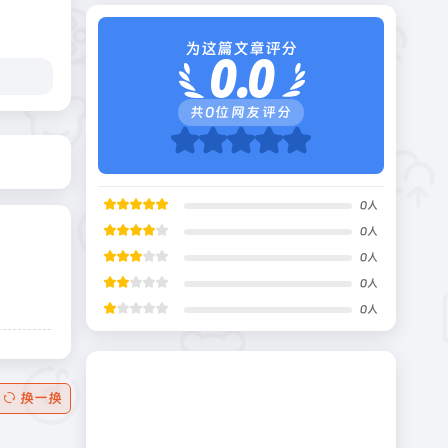
为这篇文章评分
0.0
共
0
位网友评分
0
人
0
人
0
人
0
人
0
人
换一换