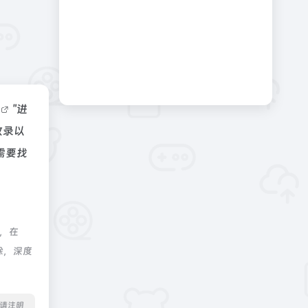
据
"进
收录以
需要找
，在
除，深度
转载请注明