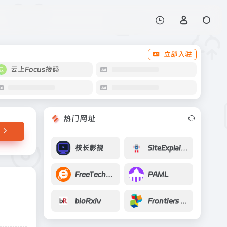
打开网站
立即入驻
云上Focus接码
热门网址
校长影视
SiteExplainer
FreeTechBooks
PAML
bioRxiv
Frontiers Media