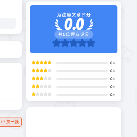
为这篇文章评分
0.0
共
0
位网友评分
0
人
0
人
0
人
0
人
0
人
换一换