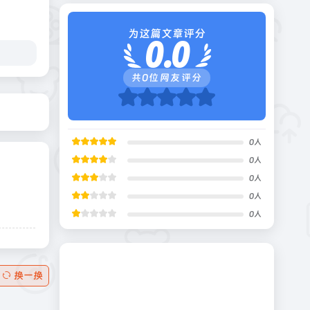
为这篇文章评分
0.0
共
0
位网友评分
0
人
0
人
0
人
0
人
0
人
换一换