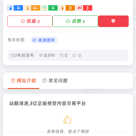
4
4-
4
0
3
收藏
点赞
0
0
相关标签：
高清图库
3年前发布
8,914
0
0
网址介绍
常见问题
站酷海洛,3亿正版视觉内容交易平台
若有收获，就点个赞吧