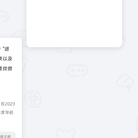
"进
录以及
要找微
2023
深度导航
转载请注明