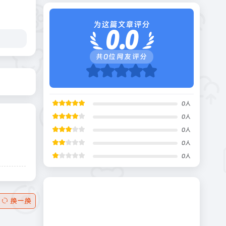
为这篇文章评分
0.0
共
0
位网友评分
0
人
0
人
0
人
0
人
0
人
换一换