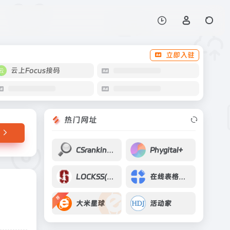
打开网站
立即入驻
云上Focus接码
热门网址
CSranking-Computer Science Rankings
Phygital+
LOCKSS(Lots of Copies Keep Stuff Safe)联盟
在线表格转换工具
荐
大米星球
活动家