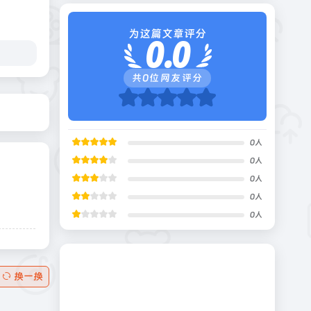
为这篇文章评分
0.0
共
0
位网友评分
0
人
0
人
0
人
0
人
0
人
换一换