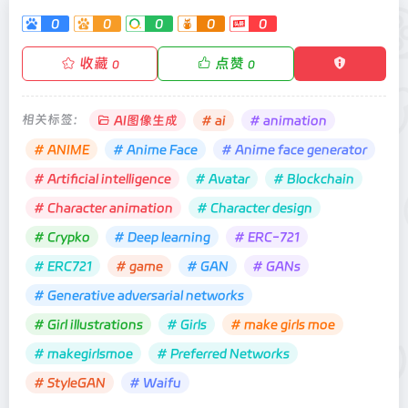
0
0
0
0
0
收藏
点赞
0
0
相关标签：
AI图像生成
# ai
# animation
# ANIME
# Anime Face
# Anime face generator
# Artificial intelligence
# Avatar
# Blockchain
# Character animation
# Character design
# Crypko
# Deep learning
# ERC-721
# ERC721
# game
# GAN
# GANs
# Generative adversarial networks
# Girl illustrations
# Girls
# make girls moe
# makegirlsmoe
# Preferred Networks
# StyleGAN
# Waifu