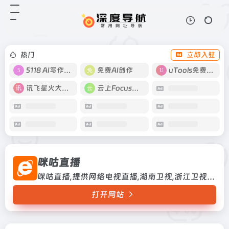
咪咕直播
打开网站
咪咕直播,提供网络电视直播,湖南卫
视,浙江卫视,东方卫视,北京卫视,河南
卫视,江苏卫视,上海第一财经,免费视
热门
立即入驻
频直播,体育频道直播,电视节目表,本
港台电视直播高清...
5118 AI写作工具
免费AI创作
uTools免费工具箱
讯飞星火大模型
云上Focus接码
咪咕直播
咪咕直播,提供网络电视直播,湖南卫视,浙江卫视,东方卫视,北京卫视,河南卫视,江苏卫视,上海第一财经,免费视频直播,体育频道直播,电视节目表,本港台电视直播高清回放。
打开网站