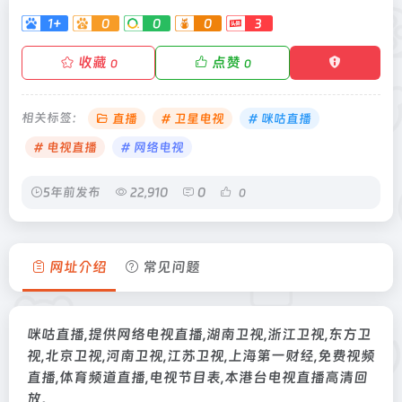
1+
0
0
0
3
收藏
点赞
0
0
相关标签：
直播
# 卫星电视
# 咪咕直播
# 电视直播
# 网络电视
5年前发布
22,910
0
0
网址介绍
常见问题
咪咕直播,提供网络电视直播,湖南卫视,浙江卫视,东方卫
视,北京卫视,河南卫视,江苏卫视,上海第一财经,免费视频
直播,体育频道直播,电视节目表,本港台电视直播高清回
放。