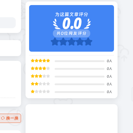
为这篇文章评分
0.0
共
0
位网友评分
0
人
0
人
0
人
0
人
0
人
换一换