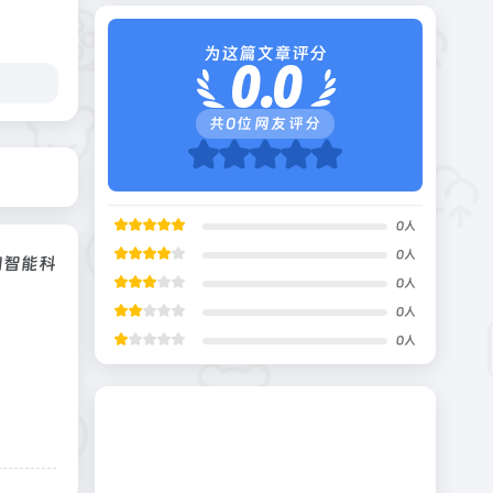
为这篇文章评分
0.0
共
0
位网友评分
0
人
0
人
知智能科
0
人
0
人
0
人