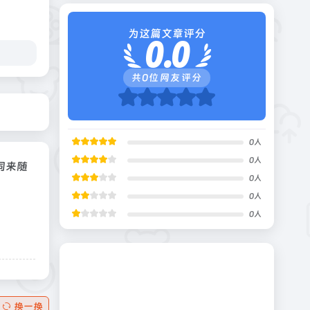
为这篇文章评分
0.0
共
0
位网友评分
0
人
0
人
词来随
0
人
0
人
0
人
换一换