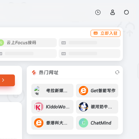
打开网站
立即入驻
云上Focus接码
热门网址
考拉新媒体助手
Get智能写作
KiddoWorksheets
银河奶牛放置（Milky Way Idle）
香港科大机构知识库
ChatMind