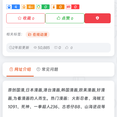
4
4-
0
0
0
收藏
点赞
0
0
相关标签：
在线动漫
2年前更新
50,885
0
0
网址介绍
常见问题
原创国漫,日本漫画,港台漫画,韩国漫画,欧美漫画,好漫
画,为看漫画的人而生。热门漫画：火影忍者、海贼王
1091、死神、一拳超人236、古惑仔88、山海逆战等