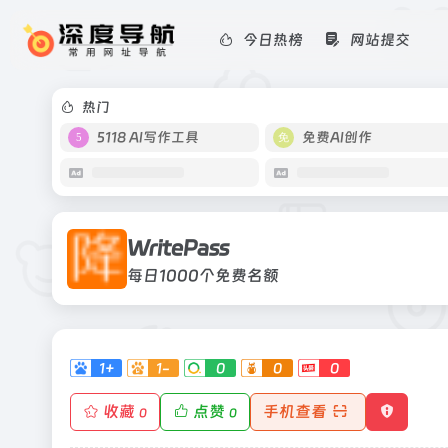
今日热榜
网站提交
WritePass
每日1000个免费名额
热门
5118 AI写作工具
免费AI创作
WritePass
每日1000个免费名额
1+
1-
0
0
0
收藏
点赞
手机查看
0
0