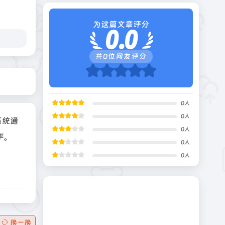
为这篇文章评分
0.0
共
0
位网友评分
0
人
0
人
系统通
0
人
平。
0
人
0
人
换一换