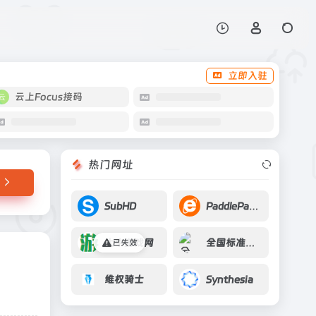
打开网站
立即入驻
云上Focus接码
热门网址
SubHD
PaddlePaddle
大牛游戏网
全国标准信息平台
已失效
维权骑士
Synthesia