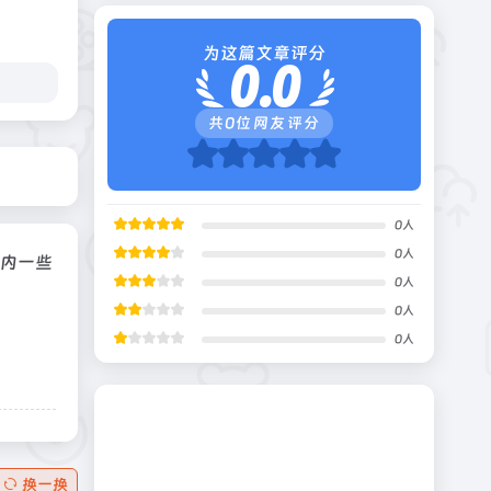
为这篇文章评分
0.0
共
0
位网友评分
0
人
0
人
国内一些
0
人
0
人
0
人
换一换