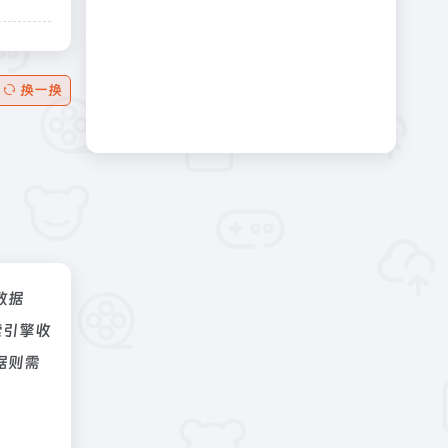
换一换
z数据
索引擎收
据则需