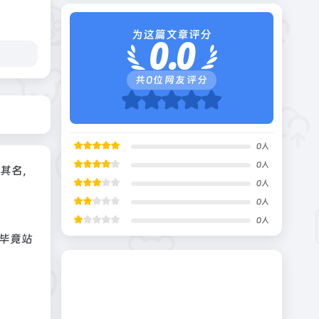
为这篇文章评分
0.0
共
0
位网友评分
0
人
0
人
如其名，
0
人
0
人
0
人
毕竟站