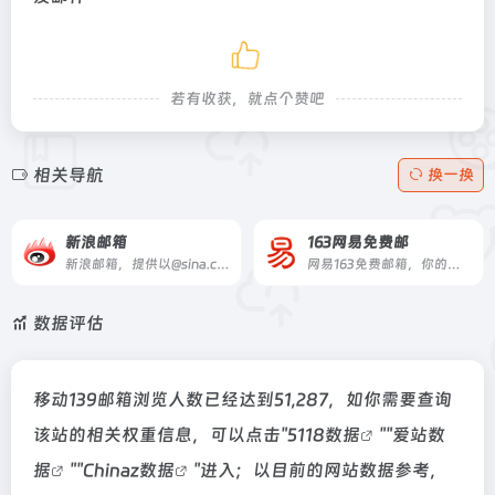
若有收获，就点个赞吧
相关导航
换一换
新浪邮箱
163网易免费邮
新浪邮箱，提供以@sina.com和@sina.cn为后缀的免费邮箱。2G超大附件和50M普通附件，容量5G至无限大，整合新浪微博应用，支持客户端收发，更加安全，更少垃圾邮件。
网易163免费邮箱，你的专业电子邮局，注册用户数超10亿，专业稳定安全。网易邮箱官方App“邮箱大师”帮您高效处理邮件，支持所有邮箱，并可在手机、Windows和Mac上多端协同使用。
数据评估
移动139邮箱浏览人数已经达到51,287，如你需要查询
该站的相关权重信息，可以点击"
5118数据
""
爱站数
据
""
Chinaz数据
"进入；以目前的网站数据参考，