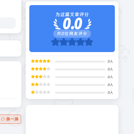
为这篇文章评分
0.0
共
0
位网友评分
0
人
0
人
0
人
0
人
0
人
换一换