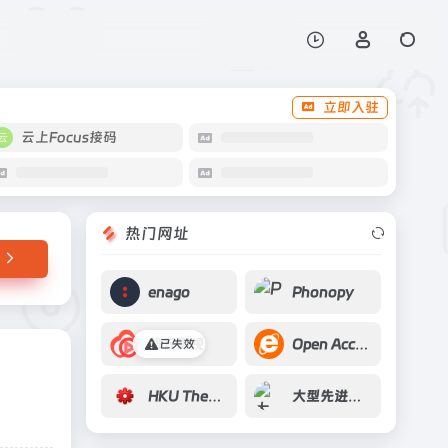
打开网站
立即入驻
云上Focus接码
热门网址
enago
Phonopy
悠云影视
Open Access Button
已失效
HKU Theses Online
大型先进压水堆及高温气冷堆核电站(06专项)