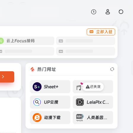
打开网站
立即入驻
云上Focus接码
热门网址
Sheet+
铜钟
已失效
UP云搜
LeiaPix Converter
动漫下载
人类基因组计划HGP