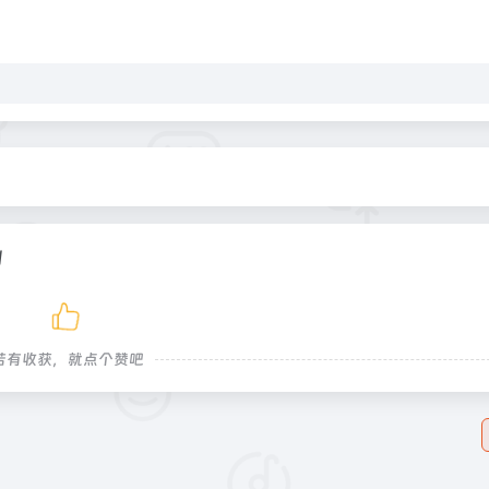
刊
若有收获，就点个赞吧