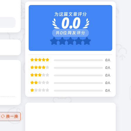
为这篇文章评分
0.0
共
0
位网友评分
0
人
0
人
0
人
0
人
0
人
换一换