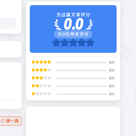
为这篇文章评分
0.0
共
0
位网友评分
0
人
0
人
0
人
0
人
0
人
换一换