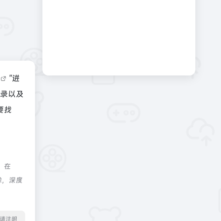
据
"进
收录以及
要找
，在
除，深度
转载请注明