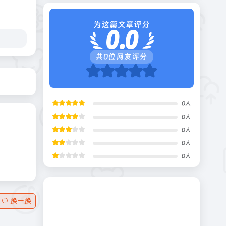
为这篇文章评分
0.0
共
0
位网友评分
0
人
0
人
0
人
0
人
0
人
换一换