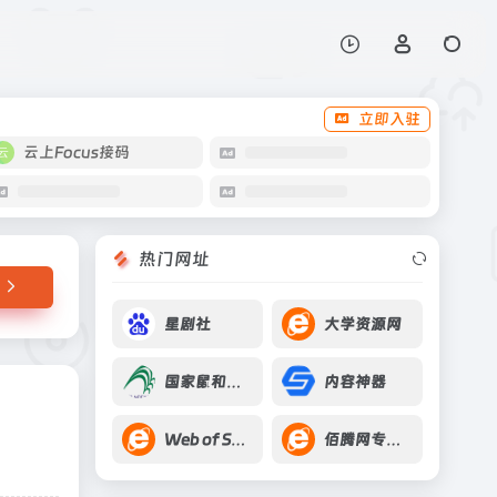
打开网站
立即入驻
云上Focus接码
热门网址
星剧社
大学资源网
国家鼠和兔类实验动物
内容神器
Web of Science
佰腾网专利检索系统