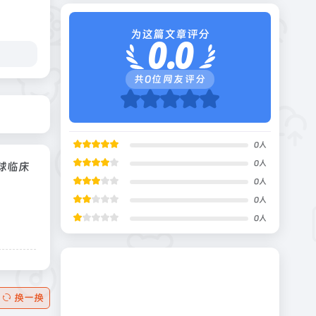
为这篇文章评分
0.0
共
0
位网友评分
0
人
0
人
球临床
0
人
0
人
0
人
换一换