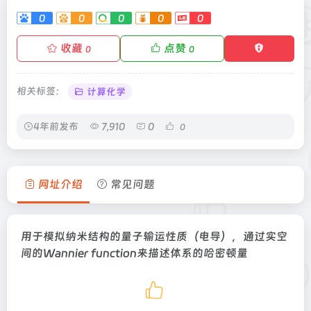
0
0
0
0
0
收藏
点赞
0
0
相关标签：
计算化学
4年前发布
7,910
0
0
网址介绍
常见问题
用于模拟纳米结构的量子输运性质（电导），通过实空
间的Wannier function来描述体系的哈密顿量