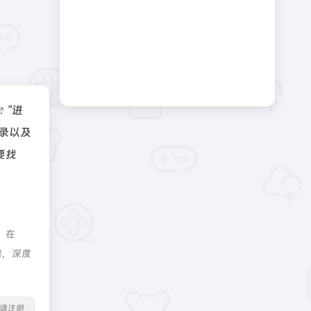
"进
录以及
要找
，在
除，深度
转载请注明