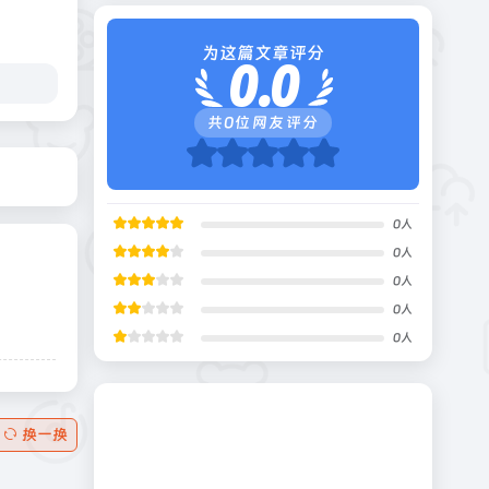
为这篇文章评分
0.0
共
0
位网友评分
0
人
0
人
0
人
0
人
0
人
换一换