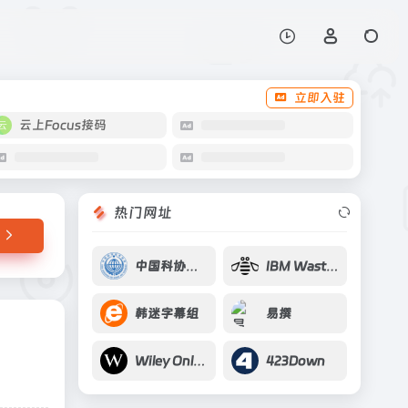
打开网站
立即入驻
云上Focus接码
热门网址
中国科协学科发展报告
IBM Waston
韩迷字幕组
易撰
Wiley Online Library
423Down