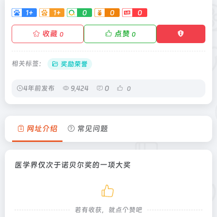
1+
1+
0
0
0
收藏
点赞
0
0
相关标签：
奖励荣誉
4年前发布
9,424
0
0
网址介绍
常见问题
医学界仅次于诺贝尔奖的一项大奖
若有收获，就点个赞吧