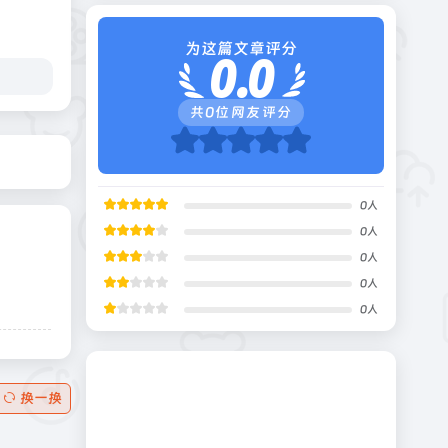
为这篇文章评分
0.0
共
0
位网友评分
0
人
0
人
0
人
0
人
0
人
换一换