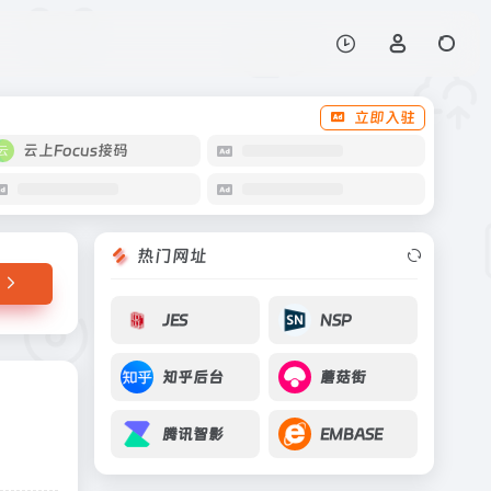
打开网站
仪器设施、科技文献
立即入驻
云上Focus接码
热门网址
JES
NSP
知乎后台
蘑菇街
腾讯智影
EMBASE