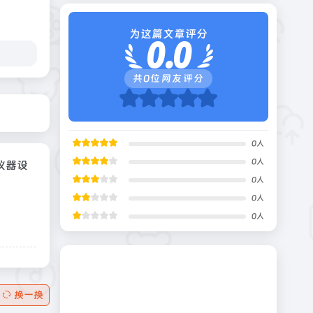
为这篇文章评分
0.0
共
0
位网友评分
0
人
0
人
仪器设
0
人
0
人
0
人
换一换