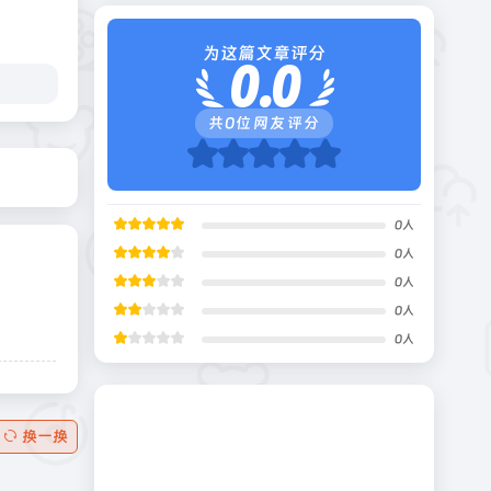
为这篇文章评分
0.0
共
0
位网友评分
0
人
0
人
0
人
0
人
0
人
换一换